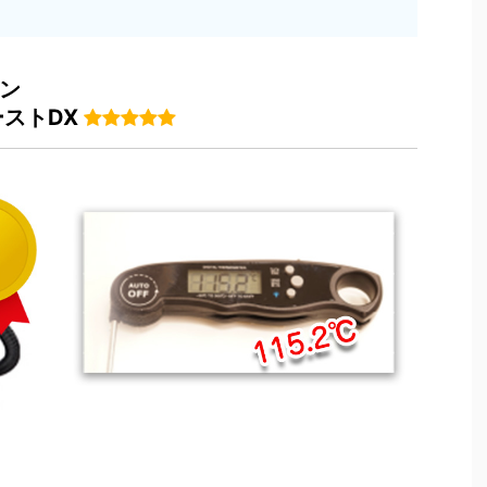
ン
ストDX