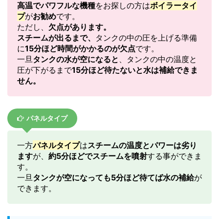
高温でパワフルな機種
をお探しの方は
ボイラータイ
プ
が
お勧め
です。
ただし、
欠点があります。
スチームが出るまで、
タンクの中の圧を上げる準備
に
15分ほど時間がかかるのが欠点
です。
一旦
タンクの水が空になると
、タンクの中の温度と
圧が下がるまで
15分ほど待たないと水は補給できま
せん。
パネルタイプ
一方
パネルタイプ
は
スチームの温度とパワーは劣り
ます
が、
約5分ほどでスチームを噴射
する事ができま
す。
一旦
タンクが空になっても5分ほど待てば水の補給
が
できます。