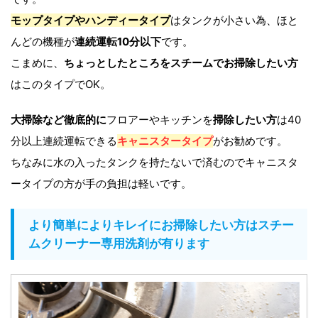
モップタイプやハンディータイプ
はタンクが小さい為、ほと
んどの機種が
連続運転10分以下
です。
こまめに、
ちょっとしたところをスチームでお掃除したい方
はこのタイプでOK。
大掃除など徹底的に
フロアーやキッチンを
掃除したい方
は40
分以上連続運転できる
キャニスタータイプ
がお勧めです。
ちなみに水の入ったタンクを持たないで済むのでキャニスタ
ータイプの方が手の負担は軽いです。
より簡単によりキレイにお掃除したい方はスチー
ムクリーナー専用洗剤が有ります