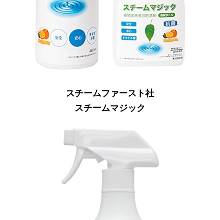
スチームファースト社
スチームマジック