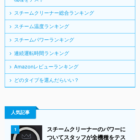
スチームクリーナー総合ランキング
スチーム温度ランキング
スチームパワーランキング
連続運転時間ランキング
Amazonレビューランキング
どのタイプを選んだらいい？
人気記事
スチームクリーナーのパワーに
1
ついてスタッフが全機種をテス