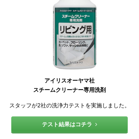
アイリスオーヤマ社
スチームクリーナー専用洗剤
スタッフが2社の洗浄力テストを実施しました。
テスト結果はコチラ